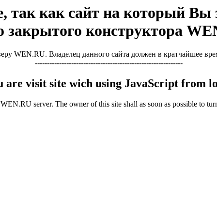
, так как сайт на который Вы з
о закрытого конструктора WE
ру WEN.RU. Владелец данного сайта должен в кратчайшее время 
-------------------------------------------------------------
u are visit site wich using JavaScript from
WEN.RU server. The owner of this site shall as soon as possible to turn 